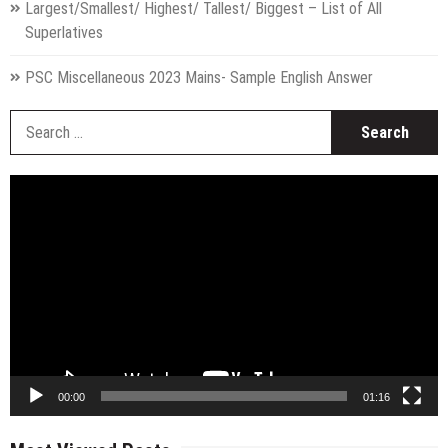
Largest/Smallest/ Highest/ Tallest/ Biggest – List of All
Superlatives
PSC Miscellaneous 2023 Mains- Sample English Answer
S
fo
Video
Player
00:00
01:16