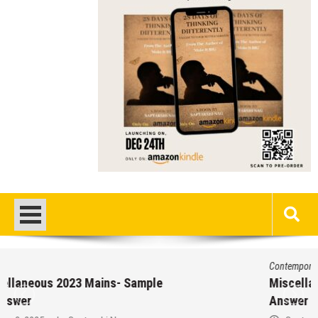
Contemporary
/
Education
/
PSC
Miscellaneous 2023 Main Sample Bengali
Answer