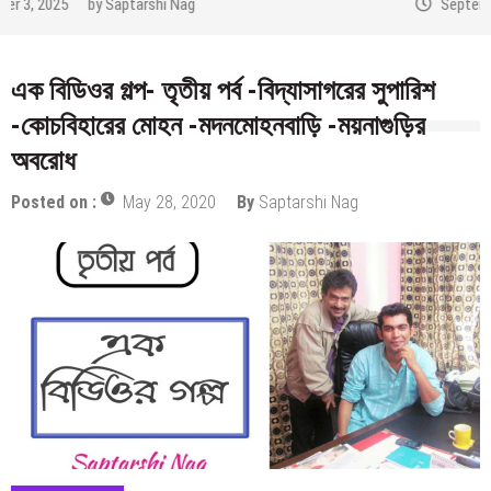
September 2, 2025
by
Saptarshi Nag
এক বিডিওর গল্প- তৃতীয় পর্ব -বিদ্যাসাগরের সুপারিশ
-কোচবিহারের মোহন -মদনমোহনবাড়ি -ময়নাগুড়ির
অবরোধ
Posted on :
May 28, 2020
By
Saptarshi Nag