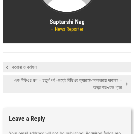
Saptarshi Nag
News Reporter
করোনা ও কর্মফল
এক বিডিওর গল্প – চতুর্থ পর্ব -জয়েন্ট বিডিওর ক্যারাটে-আলগারায় দাবানল –
অস্ত্রাগার-রেড পান্ডা
Leave a Reply
Your email address will not be published.
Required fields are