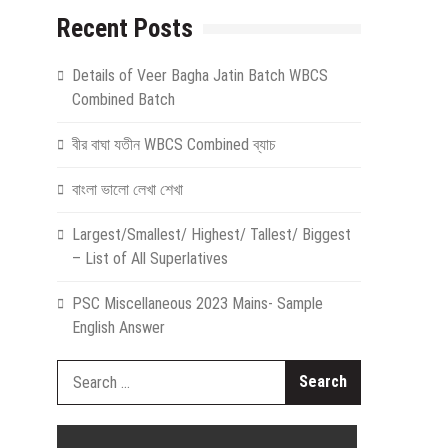
Recent Posts
Details of Veer Bagha Jatin Batch WBCS
Combined Batch
বীর বাঘা যতীন WBCS Combined ব্যাচ
বাংলা ভালো লেখা শেখা
Largest/Smallest/ Highest/ Tallest/ Biggest
– List of All Superlatives
PSC Miscellaneous 2023 Mains- Sample
English Answer
Search
for: