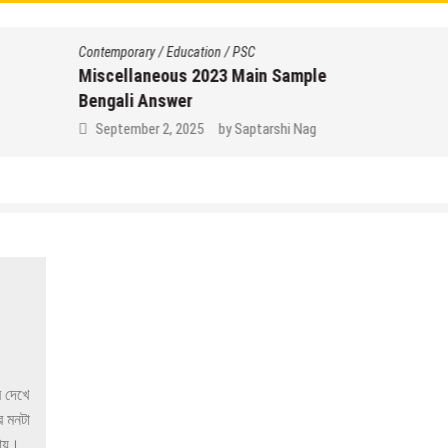
Contemporary
/
Education
/
PSC
Miscellaneous 2023 Main Sample
Bengali Answer
September 2, 2025
by
Saptarshi Nag
র দেখে
ে মনটা
থায়।