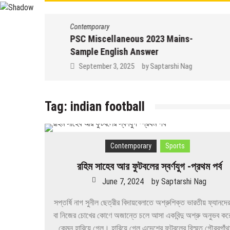
Contemporary
PSC Miscellaneous 2023 Mains-
Sample English Answer
September 3, 2025
by
Saptarshi Nag
Tag:
indian football
Contemporary
Sports
রহিম সাহেব আর ফুটবলের স্বর্ণযুগ -প্রথম পর্ব
June 7, 2024
by
Saptarshi Nag
সপ্তর্ষি নাগ সুনীল ছেত্রীর বিদায়বেলাতে অশ্রুশিক্ত ভারতীয় ফ্যানদে
বা নিজের চোখের কোণে অজান্তে চলে আসা একবিন্দু অশ্রু অনুভব কর
কেমন হারিয়ে গেল। হারিয়ে গেল এদেশের ফুটবলের বিস্মৃত গৌরবগাঁ