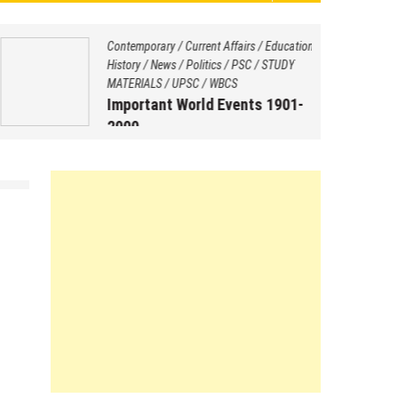
Contemporary
/
Current Affairs
/
Education
/
History
/
News
/
Politics
/
PSC
/
STUDY
MATERIALS
/
UPSC
/
WBCS
Important World Events 1901-
2000
August 29, 2025
by
Saptarshi Nag