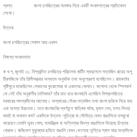
প্রশ্ন: বাংলা চলচ্চিত্রের অবক্ষয় নিয়ে একটি সংবাদপত্রের প্রতিবেদন
লেখো।
উত্তর:
বাংলা চলচ্চিত্রের সেকাল আর একাল
নিজস্ব সংবাদদাতা
ক খ গ, জুলাই ৩১: বিশ্ববন্দিত চলচ্চিত্র পরিচালক মার্টিন স্করসেসে সত্যজিৎ রায়ের অপু
ট্রিলজিকে তাঁর শিল্পীসত্ত্বার অন্যতম অনুঘটক তথা অনুপ্রেরণা বলেছিলেন। রায়কর্তার
সৃষ্টিসুখে মজেছিলেন সেকালের কুরোসোয়া বা একালের নোলান। কপোলা থেকে স্পিলবার্গ
কে নেই তাঁর অনুরাগীর তালিকায়? তাঁর হাত ধরে বাংলাছবি এসেছিল বিশ্বচলচ্চিত্র
দরবারের পাদপ্রদীপের আলোয়। অস্কারের গৌরব সত্যজিৎ তথা বাংলা ছবিকে নিয়ে যায়
এক অনন্য উচ্চতায়। তবে বাংলাছবির স্বর্ণযুগে ঋত্বিক ঘটক, মৃনাল সেন, তপন সিনহা
কারই বা অবদান কম? একদিকে উত্তম -সুচিত্রা বা সৌমিত্র যেমন বাঙালিকে হলমুখো
করেছেন তেমনি ভুবন সোম, অযান্ত্রিক বা অগ্নিশ্বর বিদগ্ধ বাঙালিকে দিয়েছে চিন্তার
খোরাক। ঋষিকেশ মুখুজ্যের ছবিতে বাঙালি যেমন ফেলেছে তৃপ্তির শ্বাস আর অন্যদিকে