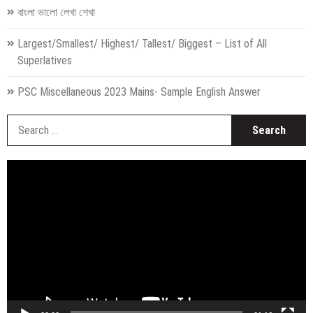
বাংলা ভালো লেখা শেখা
Largest/Smallest/ Highest/ Tallest/ Biggest – List of All
Superlatives
PSC Miscellaneous 2023 Mains- Sample English Answer
S
fo
Video
Player