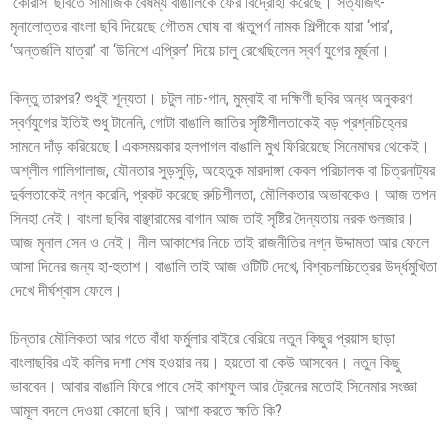
‘কোরাস’ ছবিতে সামাজিক বৈষম্য বাঙালিকে ফের বিদ্রোহী করেছে। সত্যজিৎ-
মৃনালোত্তর বাংলা ছবি দিয়েছে গৌতম ঘোষ বা ঋতুপর্ণ নামক শিল্পীকে যারা ‘পার’,
‘অন্তর্জলি যাত্রা’ বা ‘উনিশে এপ্রিল’ দিয়ে চালু রেখেছিলেন স্বর্ণ যুগের মূর্ছনা।
কিন্তু তারপর? শুধুই শূন্যতা। চটুল নাচ-গান, মুম্বাই বা দক্ষিণী ছবির অন্ধ অনুকরণ
স্বর্ণযুগের ইতিই শুধু টানেনি, গোটা বাঙালি জাতির সৃষ্টিশীলতাকেই বড় প্রশ্নচিহ্নের
সামনে দাঁড় করিয়েছে I একসময়কার হলপাগল বাঙালি মুখ ফিরিয়েছে সিনেমাঘর থেকেই।
অশ্লীল গালিগালাজ, যৌনতার সুড়সুড়ি, অহেতুক মারদাঙ্গা কেবল পরিচালক বা চিত্রনাট্যর
দুর্বলতাকেই নগ্ন করেনি, প্রকট করেছে রুচিশীলতা, মৌলিকতার অভাবকেও। আজ তপন
সিনহা নেই। বাংলা ছবির বাঞ্ছারামের বাগান আজ তাই সৃষ্টির দৈন্যতায় নরক গুলজার।
আজ মৃনাল সেন ও নেই। নীল আকাশের নিচে তাই রাজনীতির নগ্ন উদ্দামতা আর ফেলে
আসা দিনের জন্য হা-হুতাশ। বাঙালি তাই আজ ওটিটি দেখে, বিশ্বচলচ্চিত্রের উর্দ্ধমুখিতা
দেখে দীর্ঘশ্বাস ফেলে।
চিন্তার মৌলিকতা আর গতে বাঁধা ফর্মুলার বাইরে বেরিয়ে নতুন কিছুর প্রয়াস ছাড়া
বাংলাছবির এই কলির দশা শেষ হওয়ার নয়। হয়তো বা কেউ আসবেন। নতুন কিছু
ভাববেন। আবার বাঙালি ফিরে পাবে সেই কাশফুল আর ট্রেনের মতোই সিনেমার সংজ্ঞা
আমূল বদলে দেওয়া কোনো ছবি। আশা করতে ক্ষতি কি?